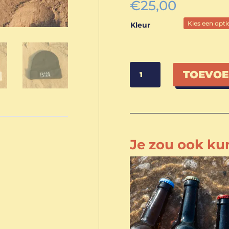
€
25,00
Kleur
Muts
TOEVOE
aantal
Je zou ook k