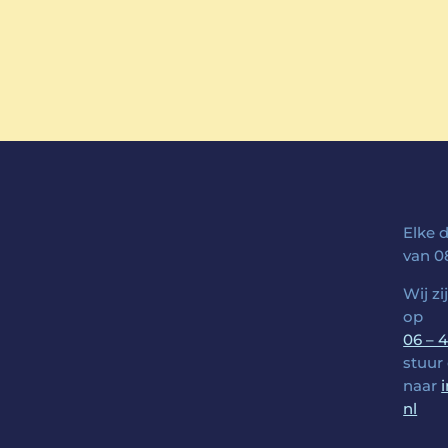
Elke 
van 08
Wij zi
op
06 – 
stuur
naar
nl