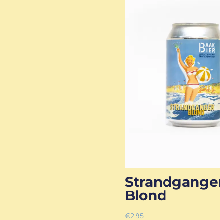
Strandgange
Blond
€
2,95