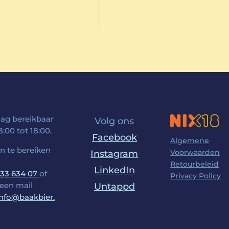
dag bereikbaar
Volg ons
:00 tot 18:00.
Facebook
Algemene
jn te bereiken
Voorwaarden
Instagram
Retourbeleid
LinkedIn
433 634 07
of
Privacy Policy
 een mail
Untappd
info@baakbier.